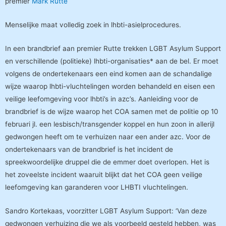
premier
Mark Rutte
Menselijke maat volledig zoek in lhbti-asielprocedures.
In een brandbrief aan premier Rutte trekken LGBT Asylum Support
en verschillende (politieke) lhbti-organisaties* aan de bel. Er moet
volgens de ondertekenaars een eind komen aan de schandalige
wijze waarop lhbti-vluchtelingen worden behandeld en eisen een
veilige leefomgeving voor lhbti’s in azc’s. Aanleiding voor de
brandbrief is de wijze waarop het COA samen met de politie op 10
februari jl. een lesbisch/transgender koppel en hun zoon in allerijl
gedwongen heeft om te verhuizen naar een ander azc. Voor de
ondertekenaars van de brandbrief is het incident de
spreekwoordelijke druppel die de emmer doet overlopen. Het is
het zoveelste incident waaruit blijkt dat het COA geen veilige
leefomgeving kan garanderen voor LHBTI vluchtelingen.
Sandro Kortekaas, voorzitter LGBT Asylum Support: ‘Van deze
gedwongen verhuizing die we als voorbeeld gesteld hebben, was