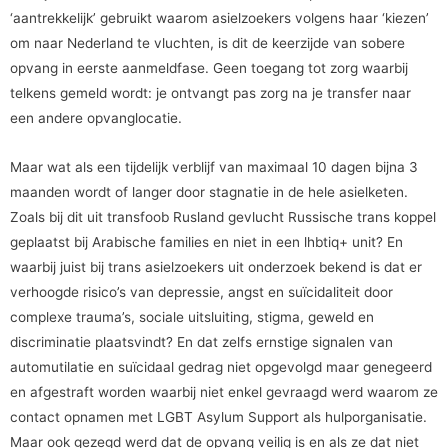
‘aantrekkelijk’ gebruikt waarom asielzoekers volgens haar ‘kiezen’
om naar Nederland te vluchten, is dit de keerzijde van sobere
opvang in eerste aanmeldfase. Geen toegang tot zorg waarbij
telkens gemeld wordt: je ontvangt pas zorg na je transfer naar
een andere opvanglocatie.
Maar wat als een tijdelijk verblijf van maximaal 10 dagen bijna 3
maanden wordt of langer door stagnatie in de hele asielketen.
Zoals bij dit uit transfoob Rusland gevlucht Russische trans koppel
geplaatst bij Arabische families en niet in een lhbtiq+ unit? En
waarbij juist bij trans asielzoekers uit onderzoek bekend is dat er
verhoogde risico’s van depressie, angst en suïcidaliteit door
complexe trauma’s, sociale uitsluiting, stigma, geweld en
discriminatie plaatsvindt? En dat zelfs ernstige signalen van
automutilatie en suïcidaal gedrag niet opgevolgd maar genegeerd
en afgestraft worden waarbij niet enkel gevraagd werd waarom ze
contact opnamen met LGBT Asylum Support als hulporganisatie.
Maar ook gezegd werd dat de opvang veilig is en als ze dat niet