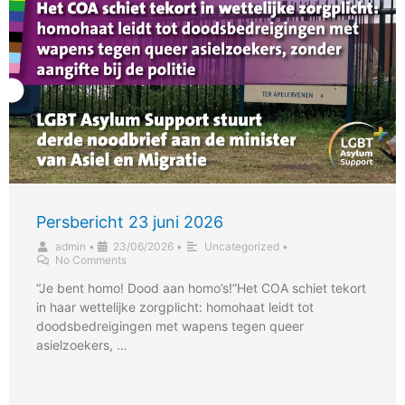
Persbericht 23 juni 2026
admin
•
23/06/2026
•
Uncategorized
•
No Comments
“Je bent homo! Dood aan homo’s!”Het COA schiet tekort
in haar wettelijke zorgplicht: homohaat leidt tot
doodsbedreigingen met wapens tegen queer
asielzoekers, …