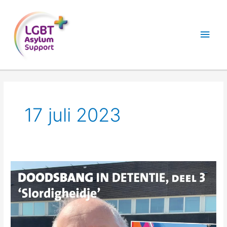
Ga
Hoo
naar
de
inhoud
17 juli 2023
‘Slordigheidje’
Deel
3
over
een