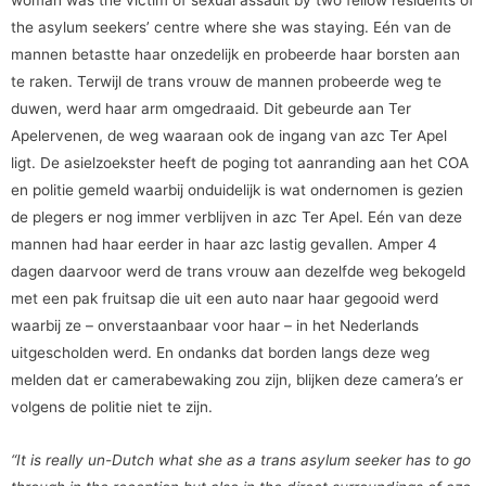
woman was the victim of sexual assault by two fellow residents of
the asylum seekers’ centre where she was staying. Eén van de
mannen betastte haar onzedelijk en probeerde haar borsten aan
te raken. Terwijl de trans vrouw de mannen probeerde weg te
duwen, werd haar arm omgedraaid. Dit gebeurde aan Ter
Apelervenen, de weg waaraan ook de ingang van azc Ter Apel
ligt. De asielzoekster heeft de poging tot aanranding aan het COA
en politie gemeld waarbij onduidelijk is wat ondernomen is gezien
de plegers er nog immer verblijven in azc Ter Apel. Eén van deze
mannen had haar eerder in haar azc lastig gevallen. Amper 4
dagen daarvoor werd de trans vrouw aan dezelfde weg bekogeld
met een pak fruitsap die uit een auto naar haar gegooid werd
waarbij ze – onverstaanbaar voor haar – in het Nederlands
uitgescholden werd. En ondanks dat borden langs deze weg
melden dat er camerabewaking zou zijn, blijken deze camera’s er
volgens de politie niet te zijn.
“It is really un-Dutch what she as a trans asylum seeker has to go