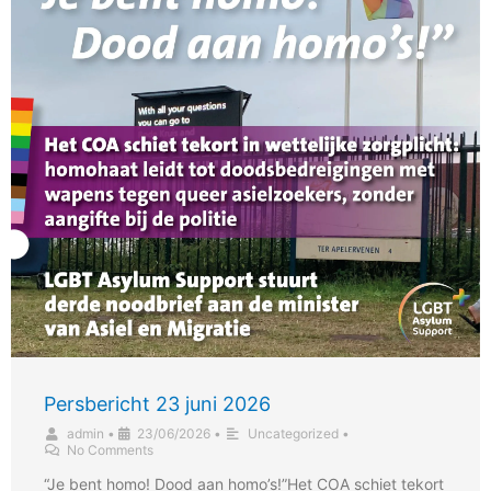
Persbericht 23 juni 2026
admin
•
23/06/2026
•
Uncategorized
•
No Comments
“Je bent homo! Dood aan homo’s!”Het COA schiet tekort