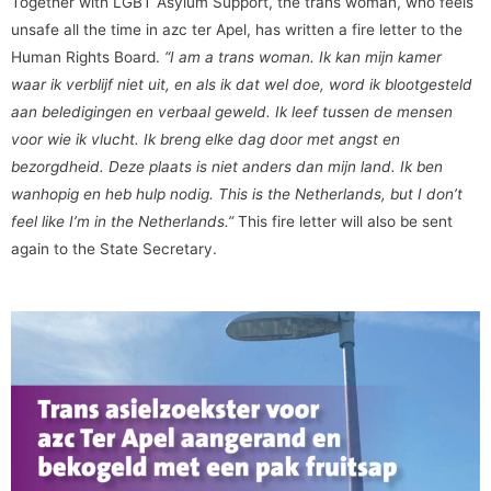
Together with LGBT Asylum Support, the trans woman, who feels
unsafe all the time in azc ter Apel, has written a fire letter to the
Human Rights Board.
“I am a trans woman. Ik kan mijn kamer
waar ik verblijf niet uit, en als ik dat wel doe, word ik blootgesteld
aan beledigingen en verbaal geweld. Ik leef tussen de mensen
voor wie ik vlucht. Ik breng elke dag door met angst en
bezorgdheid. Deze plaats is niet anders dan mijn land. Ik ben
wanhopig en heb hulp nodig. This is the Netherlands, but I don’t
feel like I’m in the Netherlands.”
This fire letter will also be sent
again to the State Secretary.