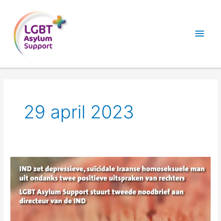
Ga
Hoo
naar
de
inhoud
29 april 2023
Waar
is
hier
de
menselijke