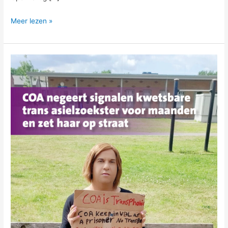
Meer lezen »
COA
negeert
signalen
kwetsbare
trans
asielzoekster
voor
maanden
en
plaats
haar
op
straat
￼