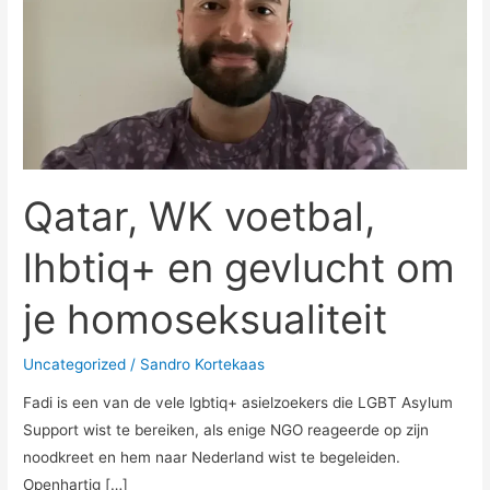
lhbtiq+
en
gevlucht
om
je
homoseksualiteit
Qatar, WK voetbal,
lhbtiq+ en gevlucht om
je homoseksualiteit
Uncategorized
/
Sandro Kortekaas
Fadi is een van de vele lgbtiq+ asielzoekers die LGBT Asylum
Support wist te bereiken, als enige NGO reageerde op zijn
noodkreet en hem naar Nederland wist te begeleiden.
Openhartig […]