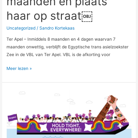
maanden en plaats
haar op straat￼
Uncategorized
/
Sandro Kortekaas
Ter Apel – Inmiddels 8 maanden en 4 dagen waarvan 7
maanden onwettig, verblijft de Egyptische trans asielzoekster
Zee in de VBL van Ter Apel. VBL is de afkorting voor
Meer lezen »
LGBT
Asylum
Support
samen
met
Gayglers