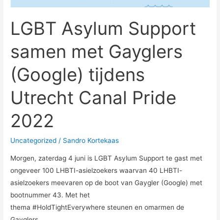
(Google)
tijdens
LGBT Asylum Support
Utrecht
Canal
samen met Gayglers
Pride
2022
(Google) tijdens
Utrecht Canal Pride
2022
Uncategorized
/
Sandro Kortekaas
Morgen, zaterdag 4 juni is LGBT Asylum Support te gast met
ongeveer 100 LHBTI-asielzoekers waarvan 40 LHBTI-
asielzoekers meevaren op de boot van Gaygler (Google) met
bootnummer 43. Met het
thema #HoldTightEverywhere steunen en omarmen de
Gayglers