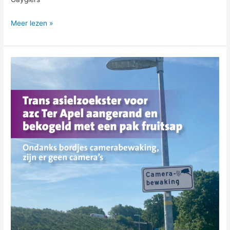
Meer lezen »
Trans
asielzoekster
voor
azc
Ter
Apel
aangerand
en
bekogeld
met
een
pak
fruitsap