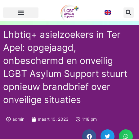
Ga
naar
de
inhoud
Lhbtiq+ asielzoekers in Ter
Apel: opgejaagd,
onbeschermd en onveilig
LGBT Asylum Support stuurt
opnieuw brandbrief over
onveilige situaties
admin
maart 10, 2023
1:18 pm