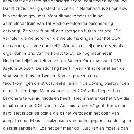
aankomst de eerste dag gediscrimineerd, bedreigd en bespuugd.
Dacht zij zich veilig gesteld te voelen in Nederland, is zij opnieuw
in Nederland gevlucht. Maar ditmaal omdat ze in het
aanmeldcentrum van Ter Apel onvoldoende bescherming
ontvangt. Ze verblijft nu bij een gastgezin buiten het azc. “De
verhalen die we horen en die we als meldingen naar het COA
doorzetten, zijn verschrikkelijk. Situaties die zij omschrijven als
erger dan in land van herkomst terwijl ze nog maar net in
Nederland zijn”, vertelt voorzitter Sandro Kortekaas van LGBT
Asylum Support. De stichting heeft in een kritische brief aan de
staatssecretaris en Tweede Kamer gewezen op alle
tekortkomingen die structureel al jaren in de opvang plaatsvinden
en die bekend zijn. Maar waarvoor het COA zelfs toegeeft aan
bewoners te weinig middelen heeft. “Het is niet enkel het COA die
de situatie in de COL van Ter Apel niet aankan.” geeft Kortekaas
aan: “Het is ook de politie die bij het verzoek in het doen van
aangifte door lhbtiq+ asielzoekers van bedreiging, mishandeling en
diefstal aangeeft: “Los het zelf maar op’” Wat kan en moet je dan