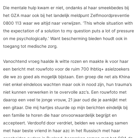
Die mentale hulp kwam er niet, ondanks al haar smeekbedes bij
het GZA maar ook bij het landelijk meldpunt Zelfmoordpreventie
0800 113 waar we altijd naar verwijzen. ‘This whole situation with
the expectation of a solution to my question puts a lot of pressure
on me psychologically.’ Want bescherming bieden houdt ook in
toegang tot medische zorg.
Vanochtend vroeg haalde ik witte rozen en maakte ik voor haar
een bericht met rouwfoto voor de ruim 700 lhbtiq+ asielzoekers
die we zo goed als mogelijk bijstaan. Een groep die net als Khina
niet enkel eindeloos wachten maar ook in nood zijn, hun trauma’s
niet kunnen verwerken in te overvolle azc’s. Een rouwfoto met
daarop een veel te jonge vrouw, 21 jaar oud die je aankijkt met
een gitaar. Die mij hartjes stuurde op mijn berichten eindelijk bij
een familie te horen die haar onvoorwaardelijk begrijpt en
accepteert. Verdoofd door verdriet, belden we vandaag samen
met haar beste vriend in haar azc in het Russisch met haar