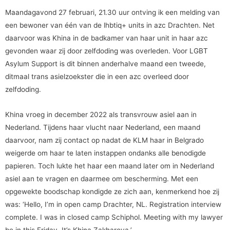
Maandagavond 27 februari, 21.30 uur ontving ik een melding van
een bewoner van één van de lhbtiq+ units in azc Drachten. Net
daarvoor was Khina in de badkamer van haar unit in haar azc
gevonden waar zij door zelfdoding was overleden. Voor LGBT
Asylum Support is dit binnen anderhalve maand een tweede,
ditmaal trans asielzoekster die in een azc overleed door
zelfdoding.
Khina vroeg in december 2022 als transvrouw asiel aan in
Nederland. Tijdens haar vlucht naar Nederland, een maand
daarvoor, nam zij contact op nadat de KLM haar in Belgrado
weigerde om haar te laten instappen ondanks alle benodigde
papieren. Toch lukte het haar een maand later om in Nederland
asiel aan te vragen en daarmee om bescherming. Met een
opgewekte boodschap kondigde ze zich aan, kenmerkend hoe zij
was: ‘Hello, I’m in open camp Drachter, NL. Registration interview
complete. I was in closed camp Schiphol. Meeting with my lawyer
be in this Friday. It’s Khina Zakharova.’