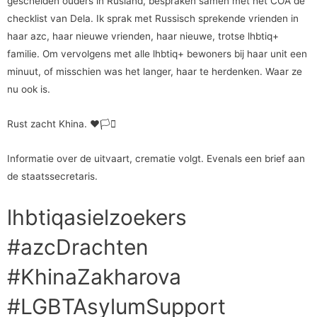
gescheiden ouders in Rusland, bespraken samen met het COA de
checklist van Dela. Ik sprak met Russisch sprekende vrienden in
haar azc, haar nieuwe vrienden, haar nieuwe, trotse lhbtiq+
familie. Om vervolgens met alle lhbtiq+ bewoners bij haar unit een
minuut, of misschien was het langer, haar te herdenken. Waar ze
nu ook is.
Rust zacht Khina. ❤️🏳️‍⚧️
Informatie over de uitvaart, crematie volgt. Evenals een brief aan
de staatssecretaris.
lhbtiqasielzoekers
#azcDrachten
#KhinaZakharova
#LGBTAsylumSupport