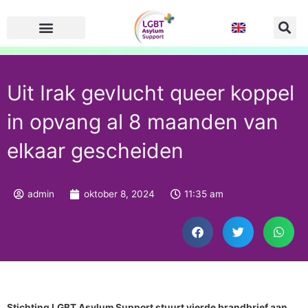
Ga
naar
de
inhoud
Uit Irak gevlucht queer koppel
in opvang al 8 maanden van
elkaar gescheiden
admin
oktober 8, 2024
11:35 am
Stichting LGBT Asylum Support stuurt vierde brandbrief aan